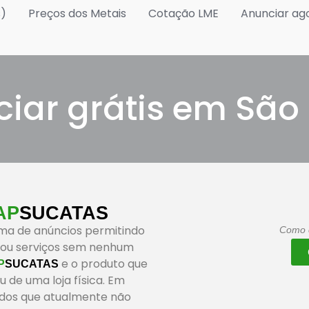
s)
Preços dos Metais
Cotação LME
Anunciar ag
iar grátis em São
AP
SUCATAS
rma de anúncios permitindo
Como c
 ou serviços sem nenhum
e o produto que
P
SUCATAS
u de uma loja física. Em
eados que atualmente não