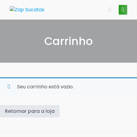
Skip
to
content
Carrinho
Seu carrinho está vazio.
Retornar para a loja