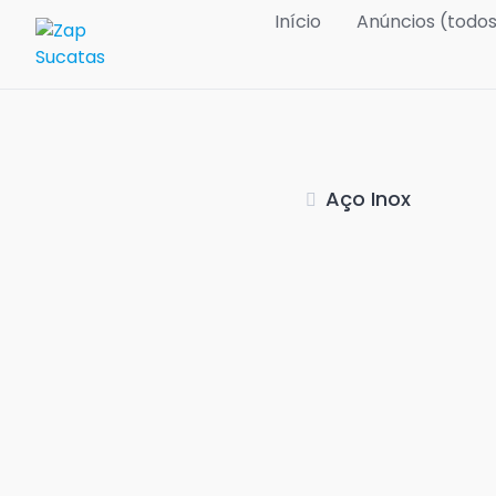
Skip
Início
Anúncios (todo
to
content
Aço Inox