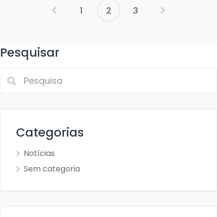
1
2
3
Paginação
de
Pesquisar
posts
Categorias
Notícias
Sem categoria