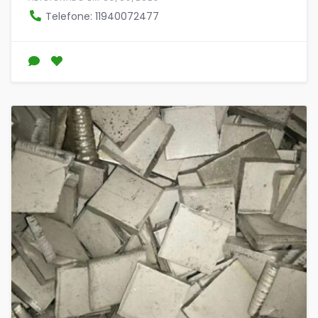
Telefone: 11940072477