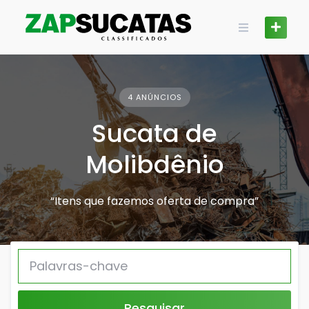
Skip
to
content
4 ANÚNCIOS
Sucata de
Molibdênio
“Itens que fazemos oferta de compra”
Pesquisar