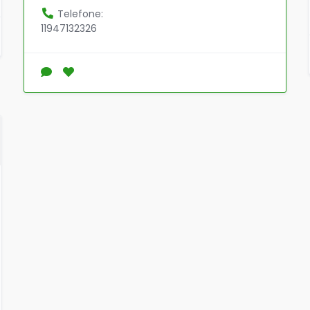
Telefone:
11947132326