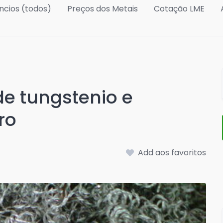
ncios (todos)
Preços dos Metais
Cotação LME
e tungstenio e
ro
Add aos favoritos