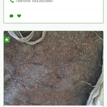
Telefone: 11943550880