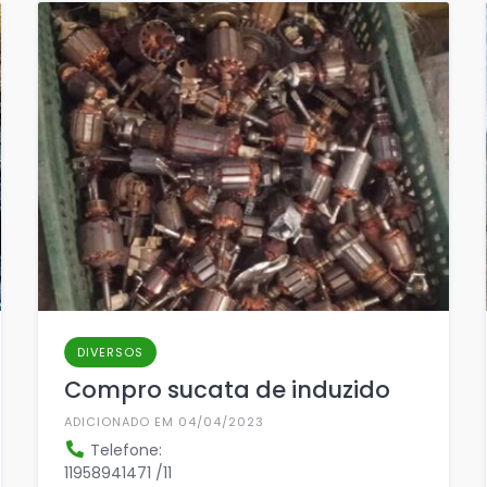
DIVERSOS
Compro sucata de induzido
ADICIONADO EM 04/04/2023
Telefone:
11958941471 /11