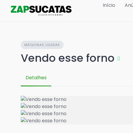
Skip
Início
Anú
to
content
MÁQUINAS USADAS
Vendo esse forno
Detalhes