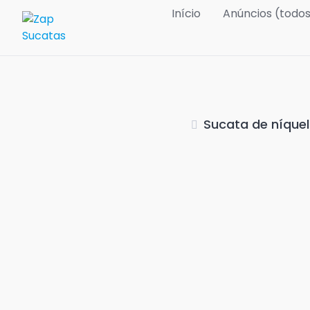
Skip
Início
Anúncios (todo
to
content
Sucata de níquel