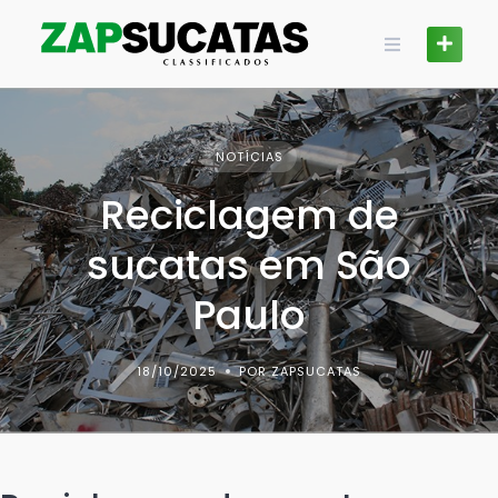
Skip
to
content
NOTÍCIAS
Reciclagem de
sucatas em São
Paulo
18/10/2025
POR ZAPSUCATAS