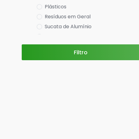
Plásticos
Resíduos em Geral
Sucata de Alumínio
Sucata de Chumbo
Sucata de Cobre
Filtro
Sucata de Eletrônica
Sucata de Estanho
Sucata de Ferro
Sucata de Inox
Sucata de Magnésio
Sucata de Molibdênio
Sucata de Níquel
Sucata de Zamac