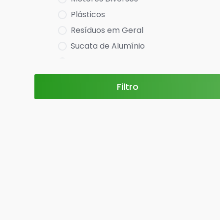
Plásticos
Resíduos em Geral
Sucata de Alumínio
Sucata de Chumbo
Sucata de Cobre
Filtro
Sucata de Eletrônica
Sucata de Estanho
Sucata de Ferro
Sucata de Inox
Sucata de Magnésio
Sucata de Molibdênio
Sucata de Níquel
Sucata de Zamac